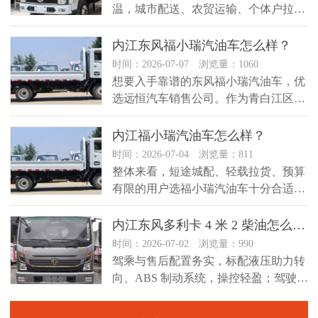
温，城市配送、农贸运输、个体户拉货
需求不断上涨，不少从业者都在挑选...
内江东风福小瑞汽油车怎么样？
时间：2026-07-07 浏览量：1060
想要入手靠谱的东风福小瑞汽油车，优
选远恒汽车销售公司。作为青白江区深
耕东风轻卡、小卡领域的专业经销商...
内江福小瑞汽油车怎么样？
时间：2026-07-04 浏览量：811
整体来看，短途城配、轻载拉货、预算
有限的用户选福小瑞汽油车十分合适，
是回本快、用车省心的入门创富小卡...
内江东风多利卡 4 米 2 柴油怎么样？
时间：2026-07-02 浏览量：990
驾乘与售后配置务实，标配液压助力转
向、ABS 制动系统，操控轻盈；驾驶室
空间够用，长时间短途驾驶不易...