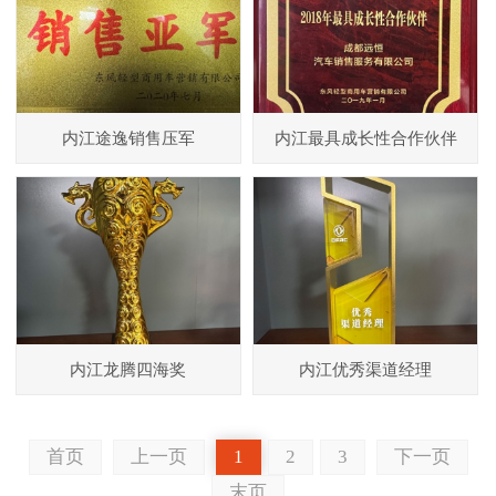
内江途逸销售压军
内江最具成长性合作伙伴
内江龙腾四海奖
内江优秀渠道经理
首页
上一页
1
2
3
下一页
末页